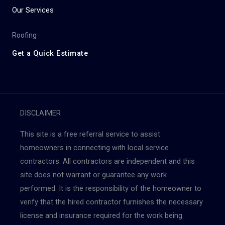
Our Services
Roofing
Get a Quick Estimate
DISCLAIMER
This site is a free referral service to assist
homeowners in connecting with local service
contractors. All contractors are independent and this
site does not warrant or guarantee any work
performed. It is the responsibility of the homeowner to
verify that the hired contractor furnishes the necessary
license and insurance required for the work being