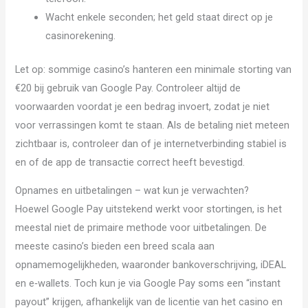
Wacht enkele seconden; het geld staat direct op je
casinorekening.
Let op: sommige casino’s hanteren een minimale storting van
€20 bij gebruik van Google Pay. Controleer altijd de
voorwaarden voordat je een bedrag invoert, zodat je niet
voor verrassingen komt te staan. Als de betaling niet meteen
zichtbaar is, controleer dan of je internetverbinding stabiel is
en of de app de transactie correct heeft bevestigd.
Opnames en uitbetalingen – wat kun je verwachten?
Hoewel Google Pay uitstekend werkt voor stortingen, is het
meestal niet de primaire methode voor uitbetalingen. De
meeste casino’s bieden een breed scala aan
opnamemogelijkheden, waaronder bankoverschrijving, iDEAL
en e‑wallets. Toch kun je via Google Pay soms een “instant
payout” krijgen, afhankelijk van de licentie van het casino en