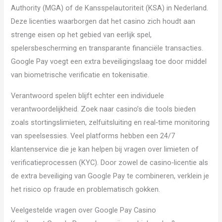
Authority (MGA) of de Kansspelautoriteit (KSA) in Nederland.
Deze licenties waarborgen dat het casino zich houdt aan
strenge eisen op het gebied van eerlijk spel,
spelersbescherming en transparante financiële transacties.
Google Pay voegt een extra beveiligingslaag toe door middel
van biometrische verificatie en tokenisatie.
Verantwoord spelen blijft echter een individuele
verantwoordelijkheid. Zoek naar casino’s die tools bieden
zoals stortingslimieten, zelfuitsluiting en real‑time monitoring
van speelsessies. Veel platforms hebben een 24/7
klantenservice die je kan helpen bij vragen over limieten of
verificatieprocessen (KYC). Door zowel de casino‑licentie als
de extra beveiliging van Google Pay te combineren, verklein je
het risico op fraude en problematisch gokken.
Veelgestelde vragen over Google Pay Casino