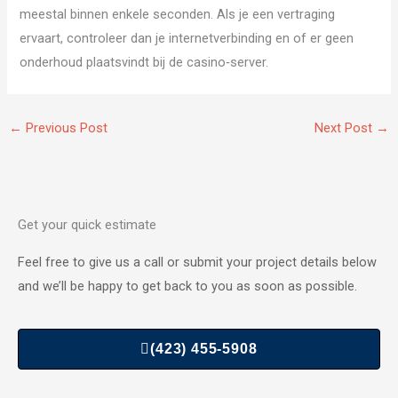
meestal binnen enkele seconden. Als je een vertraging
ervaart, controleer dan je internetverbinding en of er geen
onderhoud plaatsvindt bij de casino‑server.
←
Previous Post
Next Post
→
Get your quick estimate
Feel free to give us a call or submit your project details below
and we’ll be happy to get back to you as soon as possible.
(423) 455-5908