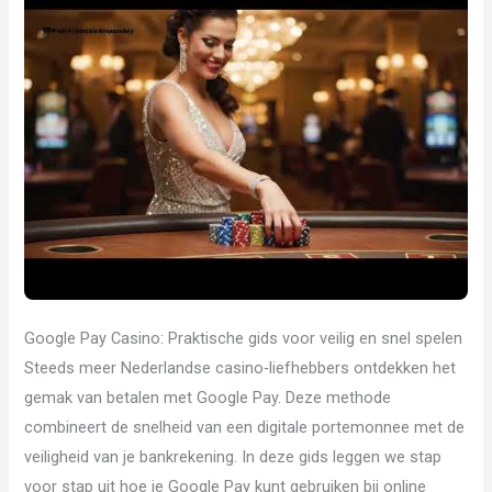
Google Pay Casino: Praktische gids voor veilig en snel spelen
Steeds meer Nederlandse casino‑liefhebbers ontdekken het
gemak van betalen met Google Pay. Deze methode
combineert de snelheid van een digitale portemonnee met de
veiligheid van je bankrekening. In deze gids leggen we stap
voor stap uit hoe je Google Pay kunt gebruiken bij online