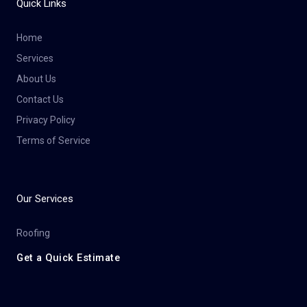
Quick Links
Home
Services
About Us
Contact Us
Privacy Policy
Terms of Service
Our Services
Roofing
Get a Quick Estimate