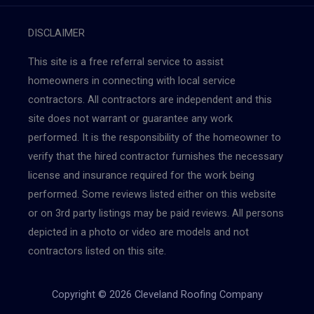
DISCLAIMER
This site is a free referral service to assist
homeowners in connecting with local service
contractors. All contractors are independent and this
site does not warrant or guarantee any work
performed. It is the responsibility of the homeowner to
verify that the hired contractor furnishes the necessary
license and insurance required for the work being
performed. Some reviews listed either on this website
or on 3rd party listings may be paid reviews. All persons
depicted in a photo or video are models and not
contractors listed on this site.
Copyright © 2026 Cleveland Roofing Company