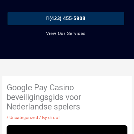
(423) 455-5908
View Our Services
Google Pay Casino
beveiligingsgids voor
Nederlandse spelers
/
Uncategorized
/ By
clroof