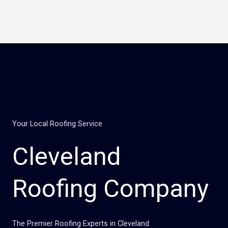
Skip
to
content
Your Local Roofing Service
Cleveland
Roofing Company
The Premier Roofing Experts in Cleveland