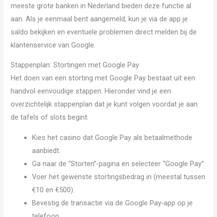
meeste grote banken in Nederland bieden deze functie al
aan. Als je eenmaal bent aangemeld, kun je via de app je
saldo bekijken en eventuele problemen direct melden bij de
klantenservice van Google.
Stappenplan: Stortingen met Google Pay
Het doen van een storting met Google Pay bestaat uit een
handvol eenvoudige stappen. Hieronder vind je een
overzichtelijk stappenplan dat je kunt volgen voordat je aan
de tafels of slots begint.
Kies het casino dat Google Pay als betaalmethode
aanbiedt.
Ga naar de “Storten”‑pagina en selecteer “Google Pay”.
Voer het gewenste stortingsbedrag in (meestal tussen
€10 en €500).
Bevestig de transactie via de Google Pay‑app op je
telefoon.