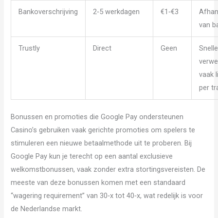
Bankoverschrijving
2‑5 werkdagen
€1‑€3
Afhank
van b
Trustly
Direct
Geen
Snell
verwe
vaak l
per t
Bonussen en promoties die Google Pay ondersteunen
Casino’s gebruiken vaak gerichte promoties om spelers te
stimuleren een nieuwe betaalmethode uit te proberen. Bij
Google Pay kun je terecht op een aantal exclusieve
welkomstbonussen, vaak zonder extra stortingsvereisten. De
meeste van deze bonussen komen met een standaard
“wagering requirement” van 30‑x tot 40‑x, wat redelijk is voor
de Nederlandse markt.