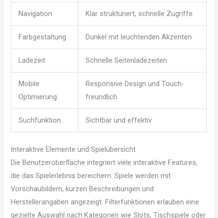
Navigation
Klar strukturiert, schnelle Zugriffe
Farbgestaltung
Dunkel mit leuchtenden Akzenten
Ladezeit
Schnelle Seitenladezeiten
Mobile
Responsive Design und Touch-
Optimierung
freundlich
Suchfunktion
Sichtbar und effektiv
Interaktive Elemente und Spielübersicht
Die Benutzeroberfläche integriert viele interaktive Features,
die das Spielerlebnis bereichern. Spiele werden mit
Vorschaubildern, kurzen Beschreibungen und
Herstellerangaben angezeigt. Filterfunktionen erlauben eine
gezielte Auswahl nach Kategorien wie Slots, Tischspiele oder