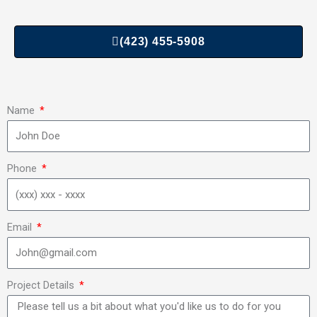
(423) 455-5908
Name
Phone
Email
Project Details