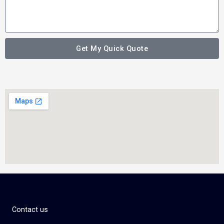
Get My Quick Quote
Contact us