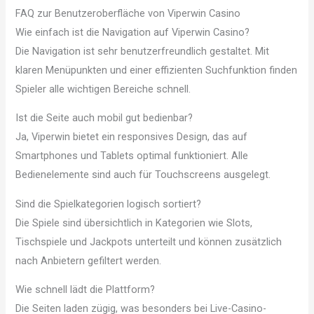
FAQ zur Benutzeroberfläche von Viperwin Casino
Wie einfach ist die Navigation auf Viperwin Casino?
Die Navigation ist sehr benutzerfreundlich gestaltet. Mit
klaren Menüpunkten und einer effizienten Suchfunktion finden
Spieler alle wichtigen Bereiche schnell.
Ist die Seite auch mobil gut bedienbar?
Ja, Viperwin bietet ein responsives Design, das auf
Smartphones und Tablets optimal funktioniert. Alle
Bedienelemente sind auch für Touchscreens ausgelegt.
Sind die Spielkategorien logisch sortiert?
Die Spiele sind übersichtlich in Kategorien wie Slots,
Tischspiele und Jackpots unterteilt und können zusätzlich
nach Anbietern gefiltert werden.
Wie schnell lädt die Plattform?
Die Seiten laden zügig, was besonders bei Live-Casino-