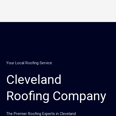
Skip
to
content
Your Local Roofing Service
Cleveland
Roofing Company
The Premier Roofing Experts in Cleveland