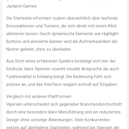
Jackpot-Games.
Die Startseite informiert zudem übersichtlich über laufende
Bonusaktionen und Turniere, die sich direkt mit einem Klick
aktivieren lassen. Durch dynamische Elemente wie Highlight-
Buttons und animierte Banner wird die Aufmerksamkeit der
Nutzer gelenkt, ohne zu überladen.
Aus Sicht eines erfahrenen Spielers bestätigt sich hier der
Eindruck, dass Viperwin sowohl visuelle Ansprache als auch
Funktionalität in Einklang bringt. Die Bedienung fühlt sich
präzise an, und das Interface reagiert schnell auf Eingaben.
Vergleich mit anderen Plattformen
Viperwin unterscheidet sich gegenüber Branchendurchschnitt
durch eine besonders klare Menüführung und ein reduziertes
Design ohne unnötige Ablenkungen. Viele Konkurrenten
setzen auf überladene Startseiten, während bei Viperwin der