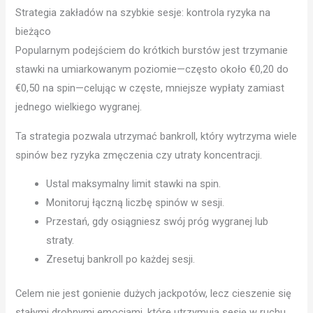
Strategia zakładów na szybkie sesje: kontrola ryzyka na
bieżąco
Popularnym podejściem do krótkich burstów jest trzymanie
stawki na umiarkowanym poziomie—często około €0,20 do
€0,50 na spin—celując w częste, mniejsze wypłaty zamiast
jednego wielkiego wygranej.
Ta strategia pozwala utrzymać bankroll, który wytrzyma wiele
spinów bez ryzyka zmęczenia czy utraty koncentracji.
Ustal maksymalny limit stawki na spin.
Monitoruj łączną liczbę spinów w sesji.
Przestań, gdy osiągniesz swój próg wygranej lub
straty.
Zresetuj bankroll po każdej sesji.
Celem nie jest gonienie dużych jackpotów, lecz cieszenie się
stałymi drobnymi emocjami, które utrzymują sesję w ruchu.