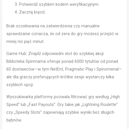
Potwierdź szybkim kodem weryfikacyjnym.
Zacznij kręcić.
Brak oczekiwania na zatwierdzenia czy manualne
sprawdzanie oznacza, że od zera do gry możesz przejść w
mniej niż pięć minut.
Game Hub: Znajdź odpowiedni slot do szybkiej akcji
Biblioteka Spinmama oferuje ponad 6000 tytułów od ponad
60 dostawców—w tym NetEnt, Pragmatic Play i Spinomenal—
ale dla graczy preferujących krótkie sesje wystarczy kilka
szybkich opcji.
Wyszukiwarka platformy pozwala filtrować gry według „High
Speed” lub „Fast Payouts”. Gry takie jak „Lightning Roulette”
czy „Speedy Slots” zapewniają szybkie wyniki bez długich
bębnów.