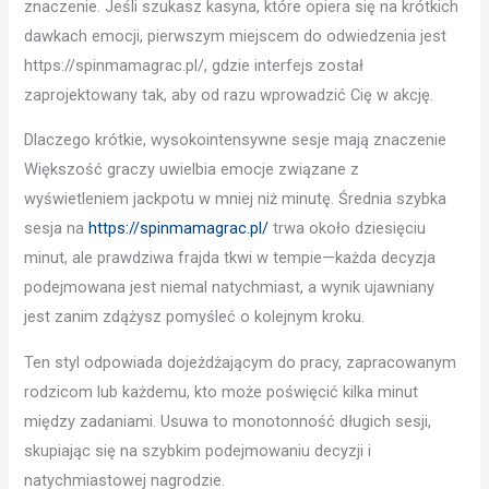
znaczenie. Jeśli szukasz kasyna, które opiera się na krótkich
dawkach emocji, pierwszym miejscem do odwiedzenia jest
https://spinmamagrac.pl/, gdzie interfejs został
zaprojektowany tak, aby od razu wprowadzić Cię w akcję.
Dlaczego krótkie, wysokointensywne sesje mają znaczenie
Większość graczy uwielbia emocje związane z
wyświetleniem jackpotu w mniej niż minutę. Średnia szybka
sesja na
https://spinmamagrac.pl/
trwa około dziesięciu
minut, ale prawdziwa frajda tkwi w tempie—każda decyzja
podejmowana jest niemal natychmiast, a wynik ujawniany
jest zanim zdążysz pomyśleć o kolejnym kroku.
Ten styl odpowiada dojeżdżającym do pracy, zapracowanym
rodzicom lub każdemu, kto może poświęcić kilka minut
między zadaniami. Usuwa to monotonność długich sesji,
skupiając się na szybkim podejmowaniu decyzji i
natychmiastowej nagrodzie.