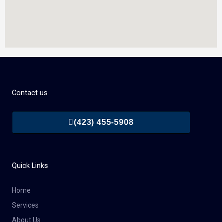
Contact us
(423) 455-5908
Quick Links
Home
Services
About Us