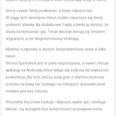
Gra w czasie: kiedy podkręcać, a kiedy odpuszczać
W ciągu tych dziesięciu minut szybko nauczysz się, kiedy
podnieść stawkę dla dodatkowej frajdy, a kiedy ją obniżyć, by
dłużej kontynuować grę. Twoje decyzje kierują się tempem
wygranych, a nie długoterminową strategią.
Mobilna rozgrywka w drodze: bezproblemowe sesje w kilka
minut
Strona Spinmama jest w pełni responsywna, a nawet oferuje
aplikację na Androida, która ładuje się szybciej niż większość
konkurencji. Dla tych, którzy wolą grać z telefonu podczas
przerwy na kawę lub czekając na transport, doświadczenie
mobilne jest bez zarzutu.
Wszystkie kluczowe funkcje—depozyt, wybór gry i obsługa
klienta—są dostępne bez konieczności przewijania menu.