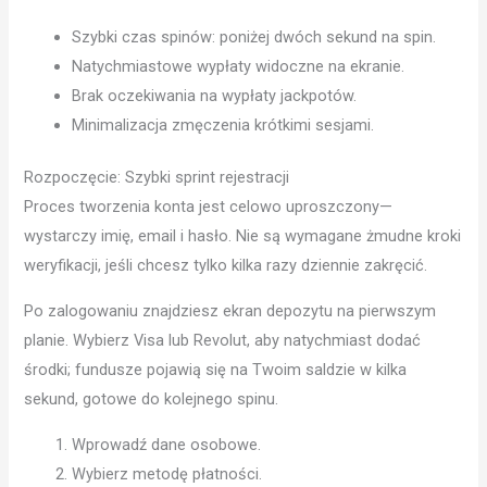
Szybki czas spinów: poniżej dwóch sekund na spin.
Natychmiastowe wypłaty widoczne na ekranie.
Brak oczekiwania na wypłaty jackpotów.
Minimalizacja zmęczenia krótkimi sesjami.
Rozpoczęcie: Szybki sprint rejestracji
Proces tworzenia konta jest celowo uproszczony—
wystarczy imię, email i hasło. Nie są wymagane żmudne kroki
weryfikacji, jeśli chcesz tylko kilka razy dziennie zakręcić.
Po zalogowaniu znajdziesz ekran depozytu na pierwszym
planie. Wybierz Visa lub Revolut, aby natychmiast dodać
środki; fundusze pojawią się na Twoim saldzie w kilka
sekund, gotowe do kolejnego spinu.
Wprowadź dane osobowe.
Wybierz metodę płatności.