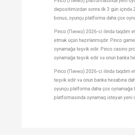
Pinco (Пинко) platformasında yeni oyu
depositimizdən sonra ilk 3 gün içində 
bonus, oyunçu platforma daha çox oyna
Pinco (Пинко) 2026-ci ilində təqdim et
etmək üçün hazırlanmışdır. Pinco game
oynamağa teşvik edir. Pinco casino pr
oynamağa teşvik edir və onun banka he
Pinco (Пинко) 2026-ci ilində təqdim et
teşvik edir və onun banka hesabına da
oyunçu platforma daha çox oynamağa t
platformasında oynamaq isteyən yeni o