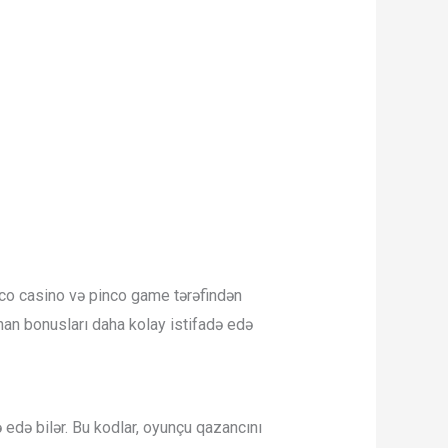
inco casino və pinco game tərəfindən
an bonusları daha kolay istifadə edə
edə bilər. Bu kodlar, oyunçu qazancını