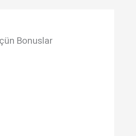
üçün Bonuslar