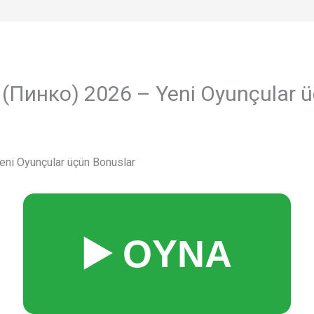
 (Пинко) 2026 – Yeni Oyunçular 
eni Oyunçular üçün Bonuslar
▶️ OYNA