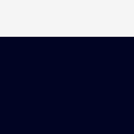
Skip
to
content