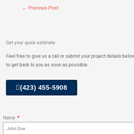
←
Previous Post
Get your quick estimate
Feel free to give us a call or submit your project details bel
to get back to you as soon as possible.
(423) 455-5908
Name