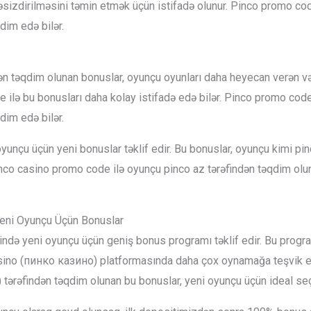
əsizdirilməsini təmin etmək üçün istifadə olunur. Pinco promo cod
dim edə bilər.
n təqdim olunan bonuslar, oyunçu oyunları daha heyecan verən v
 ilə bu bonusları daha kolay istifadə edə bilər. Pinco promo cod
dim edə bilər.
oyunçu üçün yeni bonuslar təklif edir. Bu bonuslar, oyunçu kimi p
co casino promo code ilə oyunçu pinco az tərəfindən təqdim olun
eni Oyunçu Üçün Bonuslar
ində yeni oyunçu üçün geniş bonus programı təklif edir. Bu progra
sino (пинко казино) platformasında daha çox oynamağa teşvik et
ərəfindən təqdim olunan bu bonuslar, yeni oyunçu üçün ideal seç