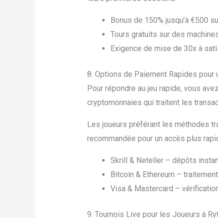
Bonus de 150% jusqu’à €500 sur
Tours gratuits sur des machin
Exigence de mise de 30x à satis
8. Options de Paiement Rapides pour
Pour répondre au jeu rapide, vous ave
cryptomonnaies qui traitent les trans
Les joueurs préférant les méthodes tra
recommandée pour un accès plus rapide
Skrill & Neteller – dépôts insta
Bitcoin & Ethereum – traitement
Visa & Mastercard – vérification
9. Tournois Live pour les Joueurs à R