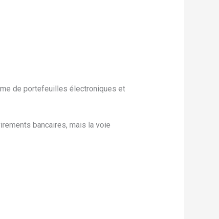
mme de portefeuilles électroniques et
virements bancaires, mais la voie