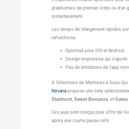
graphismes de premier ordre ou d’un g
instantanément.
Les temps de chargement rapides sont c
rafraîchisse.
Optimisé pour iOS et Android.
Design responsive qui s’ajuste f
Pas de limitations de l’app sto
4. Sélections de Machines à Sous Qui
Nirvana
propose une liste sélectionné
,
, et
Starburst
Sweet Bonanza
Gates
Ces jeux sont conçus pour offrir de l
après une courte pause café.