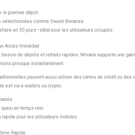
 le premier dépôt.
es sélectionnées comme Sweet Bonanza.
faire en 30 jours—idéal pour les utilisateurs occupés.
 un Accès Immédiat
z besoin de dépôts et retraits rapides. Nirvana supporte une ga
actions presque instantanément.
ditionnelles peuvent aussi utiliser des cartes de crédit ou des 
 est via e‑wallets ou crypto.
ntanés.
 quasi en temps réel.
 rapide pour les utilisateurs mobiles.
ythme Rapide