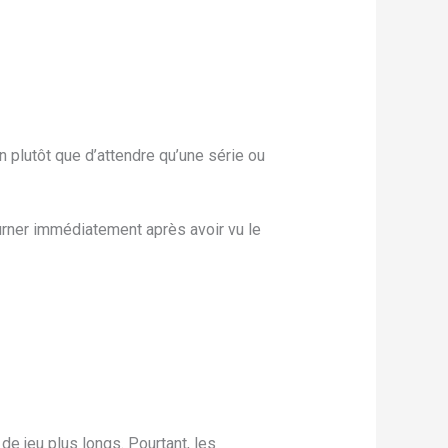
n plutôt que d’attendre qu’une série ou
tourner immédiatement après avoir vu le
e jeu plus longs. Pourtant, les