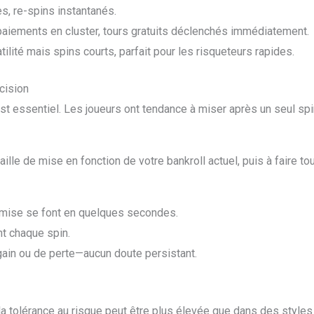
es, re-spins instantanés.
paiements en cluster, tours gratuits déclenchés immédiatement.
tilité mais spins courts, parfait pour les risqueteurs rapides.
cision
st essentiel. Les joueurs ont tendance à miser après un seul spi
taille de mise en fonction de votre bankroll actuel, puis à faire 
e mise se font en quelques secondes.
t chaque spin.
ain ou de perte—aucun doute persistant.
a tolérance au risque peut être plus élevée que dans des styles d