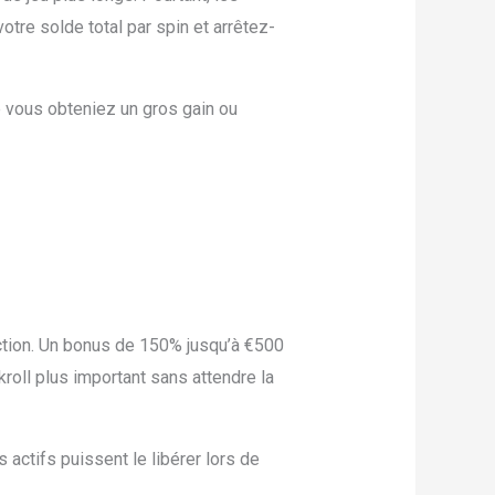
otre solde total par spin et arrêtez-
e vous obteniez un gros gain ou
ction. Un bonus de 150% jusqu’à €500
oll plus important sans attendre la
 actifs puissent le libérer lors de