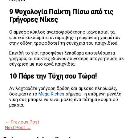
9 Ψυχολογία Παίκτη Πίσω από τις
Γρήγορες Νίκες
Ο άμεσος κύκλος ανατροφοδότησης ικανοποιεί τα
φυσικά κυκλώματα ανταμοιβής· η εμφάνιση χρημάτων
στην οθόνη τροφοδοτεί τη συνέχεια του παιχνιδιού.
Επειδή το slot προσφέρει ξεκάθαρα αποτελέσματα
γρήγορα, οι παίκτες βιώνουν λιγότερη απογοήτευση σε
σύγκριση με πιο αργά παιχνίδια.
10 Πάρε την Τύχη σου Τώρα!
Αν λαχταράτε γρήγορη δράση και άμεσες πληρωμές,
δοκιμάστε το
Mega Riches
σήμερα—η επόμενη μεγάλη
νίκη σας μπορεί να είναι μόλις ένα πάτημα κουμπιού
μακριά.
←
Previous Post
Next Post
→