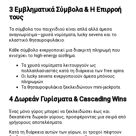
3 Εμβληματικά Σύμβολα & Η Επιρροή
τους
Τα σύμβολα του παιχνιδιού είναι απλά αλλά άμεσα
αναγνωρίσιμα—χρυσά νομίσματα, lucky sevens και το
κλαστικό θησαυροφυλάκιο.
Κάθε σύμβολο ενεργοποιεί μια διακριτή πληρωμή που
ενισχύει το high‑energy αίσθημα.
Τα χρυσά νομίσματα λειτουργούν ως
πολλαπλασιαστές κατά τη διάρκεια των free spins.
Οι lucky sevens ενεργοποιούν άμεσα μπόνους
πληρωμών.
Τα θησαυροφυλάκια ξεκλειδώνουν mini‑jackpots.
4 Δωρεάν Γυρίσματα & Cascading Wins
Ένας μόνο γύρος μπορεί να ξεκλειδώσει έως και
δεκαπέντε δωρεάν γύρους, προσφέροντας μια σειρά από
γρήγορους αποτελέσματα.
Κατά τη διάρκεια αυτών των γύρων, οι τροχοί πέφτουν