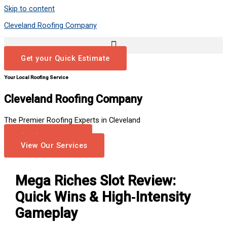
Skip to content
Cleveland Roofing Company
Get your Quick Estimate
Your Local Roofing Service
Cleveland Roofing Company
The Premier Roofing Experts in Cleveland
(423) 455-5908
View Our Services
Mega Riches Slot Review:
Quick Wins & High‑Intensity
Gameplay