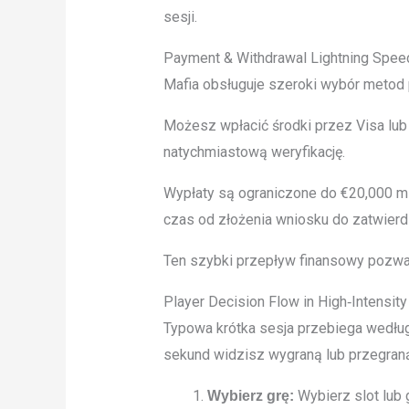
sesji.
Payment & Withdrawal Lightning Spee
Mafia obsługuje szeroki wybór metod 
Możesz wpłacić środki przez Visa lub 
natychmiastową weryfikację.
Wypłaty są ograniczone do €20,000 mie
czas od złożenia wniosku do zatwierdz
Ten szybki przepływ finansowy pozwal
Player Decision Flow in High‑Intensit
Typowa krótka sesja przebiega według
sekund widzisz wygraną lub przegraną
Wybierz slot lub 
Wybierz grę: