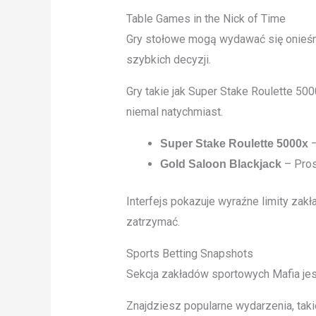
Table Games in the Nick of Time
Gry stołowe mogą wydawać się onieśmi
szybkich decyzji.
Gry takie jak Super Stake Roulette 50
niemal natychmiast.
–
Super Stake Roulette 5000x
– Prost
Gold Saloon Blackjack
Interfejs pokazuje wyraźne limity zak
zatrzymać.
Sports Betting Snapshots
Sekcja zakładów sportowych Mafia jes
Znajdziesz popularne wydarzenia, taki