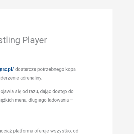
tling Player
rac.pl/
dostarcza potrzebnego kopa.
uderzenie adrenaliny.
jawia się od razu, dając dostęp do
ciężkich menu, długiego ładowania —
hociaż platforma oferuje wszystko, od