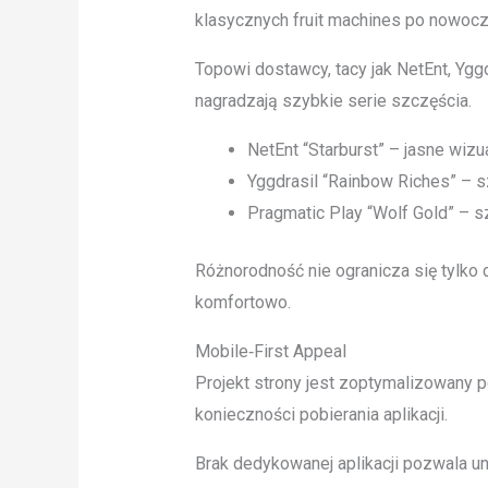
klasycznych fruit machines po nowocze
Topowi dostawcy, tacy jak NetEnt, Yggd
nagradzają szybkie serie szczęścia.
NetEnt “Starburst” – jasne wizu
Yggdrasil “Rainbow Riches” – 
Pragmatic Play “Wolf Gold” – 
Różnorodność nie ogranicza się tylko 
komfortowo.
Mobile‑First Appeal
Projekt strony jest zoptymalizowany 
konieczności pobierania aplikacji.
Brak dedykowanej aplikacji pozwala u