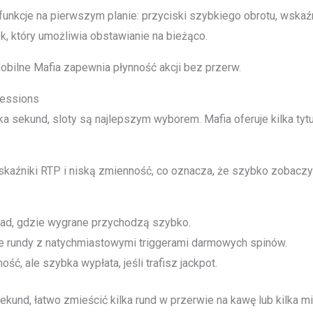
unkcje na pierwszym planie: przyciski szybkiego obrotu, wskaźni
 który umożliwia obstawianie na bieżąco.
mobilne Mafia zapewnia płynność akcji bez przerw.
Sessions
lka sekund, sloty są najlepszym wyborem. Mafia oferuje kilka tyt
aźniki RTP i niską zmienność, co oznacza, że szybko zobaczys
ad, gdzie wygrane przychodzą szybko.
e rundy z natychmiastowymi triggerami darmowych spinów.
ć, ale szybka wypłata, jeśli trafisz jackpot.
ekund, łatwo zmieścić kilka rund w przerwie na kawę lub kilka m