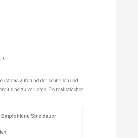
en.
no ist das aufgrund der schnellen und
eit sind zu verlieren. Ein realistischer
Empfohlene Spieldauer
den