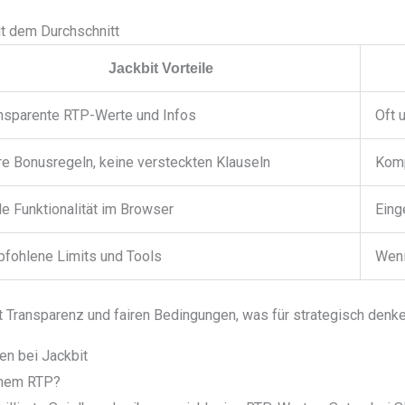
it dem Durchschnitt
Jackbit Vorteile
nsparente RTP-Werte und Infos
Oft 
re Bonusregeln, keine versteckten Klauseln
Komp
le Funktionalität im Browser
Eing
fohlene Limits und Tools
Weni
t Transparenz und fairen Bedingungen, was für strategisch denke
en bei Jackbit
hohem RTP?