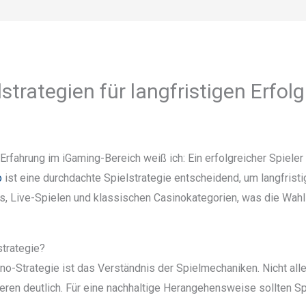
strategien für langfristigen Erfolg
rfahrung im iGaming-Bereich weiß ich: Ein erfolgreicher Spieler
o
ist eine durchdachte Spielstrategie entscheidend, um langfrist
ts, Live-Spielen und klassischen Casinokategorien, was die Wahl
strategie?
no-Strategie ist das Verständnis der Spielmechaniken. Nicht alle 
eren deutlich. Für eine nachhaltige Herangehensweise sollten S