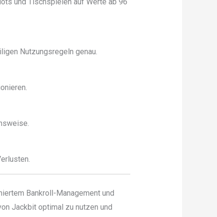
Slots und Tischspielen auf Werte ab 96
iligen Nutzungsregeln genau.
ionieren.
ensweise.
Verlusten.
pliniertem Bankroll-Management und
von Jackbit optimal zu nutzen und