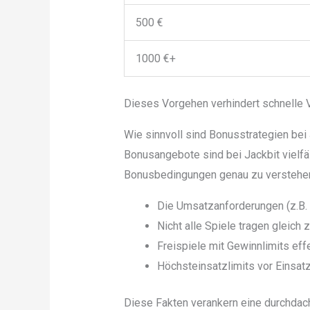
500 €
1000 €+
Dieses Vorgehen verhindert schnelle V
Wie sinnvoll sind Bonusstrategien bei
Bonusangebote sind bei Jackbit vielfält
Bonusbedingungen genau zu verstehen 
Die Umsatzanforderungen (z.B. 
Nicht alle Spiele tragen gleich
Freispiele mit Gewinnlimits effe
Höchsteinsatzlimits vor Einsat
Diese Fakten verankern eine durchdach