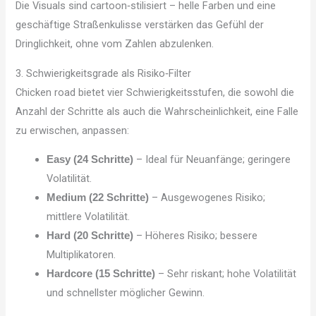
Die Visuals sind cartoon‑stilisiert – helle Farben und eine
geschäftige Straßenkulisse verstärken das Gefühl der
Dringlichkeit, ohne vom Zahlen abzulenken.
3. Schwierigkeitsgrade als Risiko‑Filter
Chicken road bietet vier Schwierigkeitsstufen, die sowohl die
Anzahl der Schritte als auch die Wahrscheinlichkeit, eine Falle
zu erwischen, anpassen:
– Ideal für Neuanfänge; geringere
Easy (24 Schritte)
Volatilität.
– Ausgewogenes Risiko;
Medium (22 Schritte)
mittlere Volatilität.
– Höheres Risiko; bessere
Hard (20 Schritte)
Multiplikatoren.
– Sehr riskant; hohe Volatilität
Hardcore (15 Schritte)
und schnellster möglicher Gewinn.