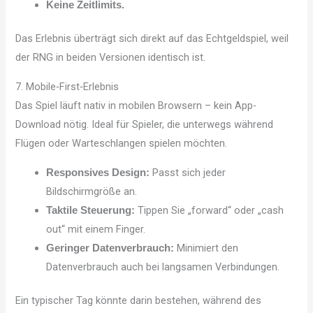
Keine Zeitlimits.
Das Erlebnis überträgt sich direkt auf das Echtgeldspiel, weil
der RNG in beiden Versionen identisch ist.
7. Mobile‑First‑Erlebnis
Das Spiel läuft nativ in mobilen Browsern – kein App-
Download nötig. Ideal für Spieler, die unterwegs während
Flügen oder Warteschlangen spielen möchten.
Passt sich jeder
Responsives Design:
Bildschirmgröße an.
Tippen Sie „forward“ oder „cash
Taktile Steuerung:
out“ mit einem Finger.
Minimiert den
Geringer Datenverbrauch:
Datenverbrauch auch bei langsamen Verbindungen.
Ein typischer Tag könnte darin bestehen, während des