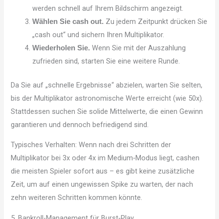
werden schnell auf Ihrem Bildschirm angezeigt.
Zu jedem Zeitpunkt drücken Sie
Wählen Sie cash out.
„cash out“ und sichern Ihren Multiplikator.
Wenn Sie mit der Auszahlung
Wiederholen Sie.
zufrieden sind, starten Sie eine weitere Runde.
Da Sie auf „schnelle Ergebnisse“ abzielen, warten Sie selten,
bis der Multiplikator astronomische Werte erreicht (wie 50x).
Stattdessen suchen Sie solide Mittelwerte, die einen Gewinn
garantieren und dennoch befriedigend sind.
Typisches Verhalten: Wenn nach drei Schritten der
Multiplikator bei 3x oder 4x im Medium‑Modus liegt, cashen
die meisten Spieler sofort aus – es gibt keine zusätzliche
Zeit, um auf einen ungewissen Spike zu warten, der nach
zehn weiteren Schritten kommen könnte.
5. Bankroll-Management für Burst‑Play