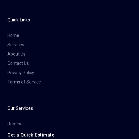
Quick Links
Home
Services
About Us
Contact Us
Privacy Policy
Terms of Service
Our Services
Roofing
Get a Quick Estimate