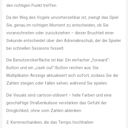
den richtigen Punkt treffen.
Da der Weg des Vogels unvorhersehbar ist, zwingt das Spiel
Sie, genau im richtigen Moment zu entscheiden, ob Sie
voranschreiten oder zurückziehen – dieser Bruchteil einer
Sekunde entscheidet über den Adrenalinschub, der die Spieler
bei schnellen Sessions fesselt.
Die Benutzeroberfläche ist klar: Ein einfacher „forward“-
Button und ein „cash out“-Button reichen aus. Die
Multiplikator-Anzeige aktualisiert sich sofort, sodass Sie die
Zahlen steigen oder fallen sehen, während Sie spielen.
Die Visuals sind cartoon‑stilisiert – helle Farben und eine
geschäftige Straßenkulisse verstärken das Gefühl der
Dringlichkeit, ohne vom Zahlen ablenken.
2. Kernmechaniken, die das Tempo hochhalten