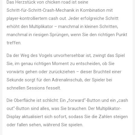
Das Herzstück von chicken road ist seine
Schritt‑für‑Schritt‑Crash-Mechanik in Kombination mit
player‑kontrolliertem cash out. Jeder erfolgreiche Schritt
erhöht den Multiplikator – manchmal in kleinen Schritten,
manchmal in riesigen Sprüngen, wenn Sie den richtigen Punkt
treffen.
Da der Weg des Vogels unvorhersehbar ist, zwingt das Spiel
Sie, im genau richtigen Moment zu entscheiden, ob Sie
vorwärts gehen oder zurückziehen – dieser Bruchteil einer
Sekunde sorgt für den Adrenalinschub, der Spieler bei
schnellen Sessions fesselt.
Die Oberfläche ist schlicht: Ein „forward“-Button und ein „cash
out“-Button sind alles, was Sie brauchen. Der Multiplikator-
Display aktualisiert sich sofort, sodass Sie die Zahlen steigen
oder fallen sehen, während Sie spielen.