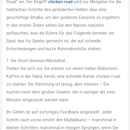
Road“ ein. Der Begriff
chicken road
wird zur Metapher für die
hektischen Schritte des gefiederten Helden über eine
geschäftige Straße, um den goldenen Eierpreis zu ergattern.
In den ersten Zeilen sehen Sie den Namen natürlich
auftauchen, was die Bühne für das Folgende bereitet: ein
Spiel, das für Spieler gemacht ist, die auf schnelle
Entscheidungen und kurze Adrenalinstöße stehen.
1. Die Short‑Session‑Mentalität
Stellen Sie sich vor, Sie stehen vor einem hellen Bildschirm,
Kaffee in der Hand, bereit, eine schnelle Runde chicken road
zu starten. Die Stimmung ist lässig, aber intensiv – Sie
suchen nach dem großen Gewinn, der in weniger als zwei
Minuten eingesackt werden kann.
Ihr Gehirn ist auf sofortiges Feedback eingestellt: Jeder
Schritt nach vorne erhöht den Multiplikator – manchmal in
kleinen Schritten, manchmal in riesigen Sprüngen, wenn Sie