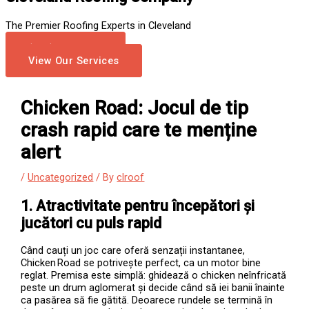
The Premier Roofing Experts in Cleveland
(423) 455-5908
View Our Services
Chicken Road: Jocul de tip
crash rapid care te menține
alert
/
Uncategorized
/ By
clroof
1. Atractivitate pentru începători și
jucători cu puls rapid
Când cauți un joc care oferă senzații instantanee,
Chicken Road se potrivește perfect, ca un motor bine
reglat. Premisa este simplă: ghidează o chicken neînfricată
peste un drum aglomerat și decide când să iei banii înainte
ca pasărea să fie gătită. Deoarece rundele se termină în