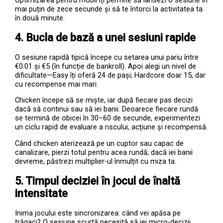
mai puțin de zece secunde și să te întorci la activitatea ta
în două minute.
4. Bucla de bază a unei sesiuni rapide
O sesiune rapidă tipică începe cu setarea unui pariu între
€0.01 și €5 (în funcție de bankroll). Apoi alegi un nivel de
dificultate—Easy îți oferă 24 de pași; Hardcore doar 15, dar
cu recompense mai mari.
Chicken începe să se miște, iar după fiecare pas decizi
dacă să continui sau să iei banii. Deoarece fiecare rundă
se termină de obicei în 30–60 de secunde, experimentezi
un ciclu rapid de evaluare a riscului, acțiune și recompensă.
Când chicken aterizează pe un cuptor sau capac de
canalizare, pierzi totul pentru acea rundă; dacă iei banii
devreme, păstrezi multiplier-ul înmulțit cu miza ta.
5. Timpul deciziei în jocul de înaltă
intensitate
Inima jocului este sincronizarea: când vei apăsa pe
trăgaci? O sesiune scurtă necesită să iei micro-decizii