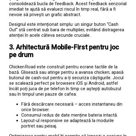
consolidează bucla de feedback. Acest feedback senzorial
imediat te ajută să evaluezi riscul în timp real, fără a fi
nevoie să privești un grafic abstract.
Designul este intenționat simplu: un singur buton “Cash
Out” stă centrat sub bara de multiplier, evitând distragerea
atenției în acele câteva secunde cruciale.
3. Arhitectură Mobile-First pentru joc
pe drum
Chicken Road este construit pentru ecrane tactile de la
bază. Glisează sau atinge pentru a avansa chicken; apasă
butonul de cash‑out pentru a-ți securiza câștigurile. Jocul
se scalează perfect pe browsere iOS și Android, astfel
încât poți juca de pe telefon în timp ce aștepți autobuzul
sau în timpul unei pauze de cafea.
Fără descărcare necesară – acces instantaneu din
orice browser.
Consumul redus de date menține bateria intactă.
Layout-ul responsive se adaptează la modurile
portret sau peisaj.
Optimizarea pentru mobil îți permite să lansezi o sesiune în