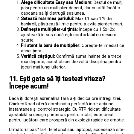
Alege dificultate Easy sau Medium:
Destul de mulți
pași pentru un multiplier decent, dar nu atât încât o
capcană să îți distrugă sesiunea.
Setează mărimea pariului:
Max €1 sau 1 % din
bankroll; păstrează-l mic pentru a evita pierderi mari.
Definește multiplier-ul țintă:
Începe cu 1.5x–2x;
ajustează în sus dacă ești confortabil cu sesiuni
scurte.
Fii atent la bara de multiplier:
Oprește-te imediat ce
atingi ținta.
Verifică câștigul:
Confirmă suma înainte de a trece
mai departe; acest obicei dezvoltă disciplina pentru
jocuri mai lungi ulterior.
11. Ești gata să îți testezi viteza?
Începe acum!
Dacă îți dorești adrenalină fără a-ți dedica ore întregi zilei,
Chicken Road oferă combinația perfectă între acțiune
instantanee și control strategic. Cu RTP ridicat, dificultate
ajustabilă și design prietenos pentru mobil, este creat
pentru jucătorii care prosperă din explozii rapide de emoție.
Următorul pas? Ia-ți telefonul sau laptopul, accesează site-