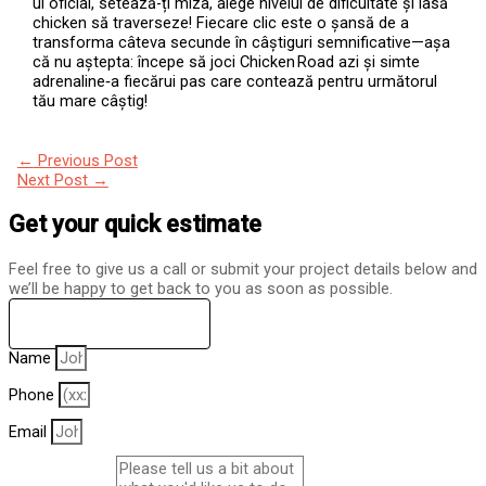
ul oficial, setează-ți miza, alege nivelul de dificultate și lasă
chicken să traverseze! Fiecare clic este o șansă de a
transforma câteva secunde în câștiguri semnificative—așa
că nu aștepta: începe să joci Chicken Road azi și simte
adrenaline‑a fiecărui pas care contează pentru următorul
tău mare câștig!
←
Previous Post
Next Post
→
Get your quick estimate
Feel free to give us a call or submit your project details below and
we’ll be happy to get back to you as soon as possible.
(423) 455-5908
Name
Phone
Email