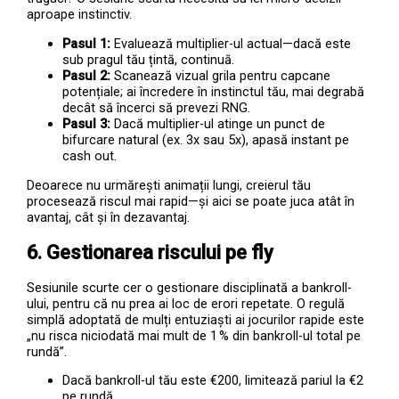
aproape instinctiv.
Pasul 1:
Evaluează multiplier-ul actual—dacă este
sub pragul tău țintă, continuă.
Pasul 2:
Scanează vizual grila pentru capcane
potențiale; ai încredere în instinctul tău, mai degrabă
decât să încerci să prevezi RNG.
Pasul 3:
Dacă multiplier-ul atinge un punct de
bifurcare natural (ex. 3x sau 5x), apasă instant pe
cash out.
Deoarece nu urmărești animații lungi, creierul tău
procesează riscul mai rapid—și aici se poate juca atât în
avantaj, cât și în dezavantaj.
6. Gestionarea riscului pe fly
Sesiunile scurte cer o gestionare disciplinată a bankroll-
ului, pentru că nu prea ai loc de erori repetate. O regulă
simplă adoptată de mulți entuziaști ai jocurilor rapide este
„nu risca niciodată mai mult de 1 % din bankroll-ul total pe
rundă”.
Dacă bankroll-ul tău este €200, limitează pariul la €2
pe rundă.