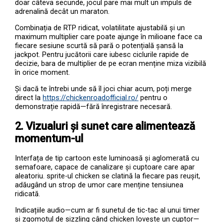
doar câteva secunde, jocul pare mai mult un impuls de
adrenalină decât un maraton.
Combinația de RTP ridicat, volatilitate ajustabilă și un
maximum multiplier care poate ajunge în milioane face ca
fiecare sesiune scurtă să pară o potențială șansă la
jackpot. Pentru jucătorii care iubesc ciclurile rapide de
decizie, bara de multiplier de pe ecran menține miza vizibilă
în orice moment.
Și dacă te întrebi unde să îl joci chiar acum, poți merge
direct la
https://chickenroadofficial.ro/
pentru o
demonstrație rapidă—fără înregistrare necesară.
2. Vizualuri și sunet care alimentează
momentum-ul
Interfața de tip cartoon este luminoasă și aglomerată cu
semafoare, capace de canalizare și cuptoare care apar
aleatoriu. sprite-ul chicken se clatină la fiecare pas reușit,
adăugând un strop de umor care menține tensiunea
ridicată.
Indicațiile audio—cum ar fi sunetul de tic-tac al unui timer
și zgomotul de sizzling când chicken lovește un cuptor—