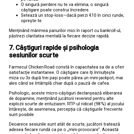
O singură pierdere nu te va elimina; o singură
câștigare poate construi încredere.
Setează un stop-loss—dacă pierzi €10 în cinci runde,
oprește-te.
Menținând mărimea pariurilor mici în raport cu bankroll-ul,
păstrezi claritatea mentală la fiecare decizie rapidă.
7. Câștiguri rapide și psihologia
sesiunilor scurte
Farmecul Chicken Road constă în capacitatea sa de a oferi
satisfacție instantanee. O câștigare care îți înmulțește
miza cu 3x după trei pași poate părea un mini‑jackpot, mai
ales când se întâmplă chiar după o pauză de cafea.
Psihologic, aceste micro‑câștiguri declanșează eliberarea
de dopamine, menținând jucătorii revenind pentru alte
explozii scurte de entuziasm. RTP-ul ridicat (98 %) al jocului
întărește, de asemenea, percepția că câștigurile frecvente
sunt posibile.
Deoarece sesiunile sunt atât de scurte, jucătorii tratează
adesea fiecare rundă ca pe o „mini-provocare”. Această