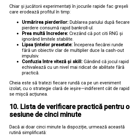
Chiar și jucătorii experimentați în jocurile rapide fac greșeli
care erodează profitul în timp:
Urmărirea pierderilor:
Dublarea pariului după fiecare
pierdere consumă rapid bankroll-ul.
Prea multă încredere:
Crezând că pot citi RNG și
ignorând limitele stabilite.
Lipsa țintelor presetate:
Începerea fiecărei runde
fără un obiectiv clar de multiplier duce la cash-out
impulsiv.
Confuzia între viteză și skill:
Gândind că jocul rapid
echivalează cu un nivel mai ridicat de abilitate fără
practică.
Cheia este să tratezi fiecare rundă ca pe un eveniment
izolat, cu o strategie clară de ieșire—indiferent cât de rapid
se mișcă acțiunea.
10. Lista de verificare practică pentru o
sesiune de cinci minute
Dacă ai doar cinci minute la dispoziție, urmează această
rutină simplificată: