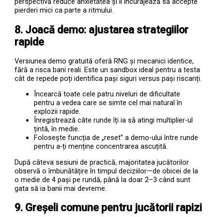
perspectivă reduce anxietatea și îi încurajează să accepte
pierderi mici ca parte a ritmului.
8. Joacă demo: ajustarea strategiilor
rapide
Versiunea demo gratuită oferă RNG și mecanici identice,
fără a risca bani reali. Este un sandbox ideal pentru a testa
cât de repede poți identifica pași siguri versus pași riscanți.
Încearcă toate cele patru niveluri de dificultate
pentru a vedea care se simte cel mai natural în
explozii rapide.
Înregistrează câte runde îți ia să atingi multiplier-ul
țintă, în medie.
Folosește funcția de „reset” a demo-ului între runde
pentru a-ți menține concentrarea ascuțită.
După câteva sesiuni de practică, majoritatea jucătorilor
observă o îmbunătățire în timpul deciziilor—de obicei de la
o medie de 4 pași pe rundă, până la doar 2–3 când sunt
gata să ia banii mai devreme.
9. Greșeli comune pentru jucătorii rapizi