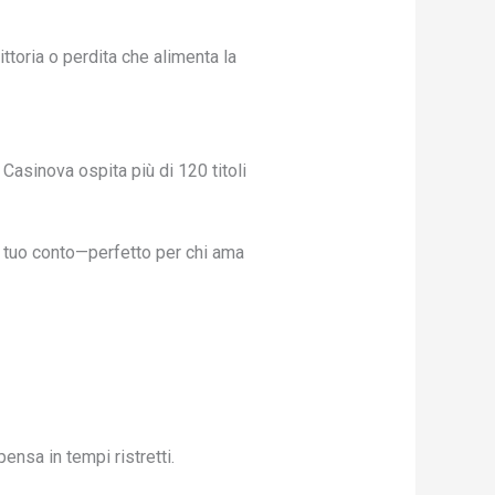
ttoria o perdita che alimenta la
Casinova ospita più di 120 titoli
l tuo conto—perfetto per chi ama
ensa in tempi ristretti.