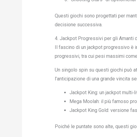
Questi giochi sono progettati per mante
decisione successiva.
4. Jackpot Progressivi per gli Amanti d
Il fascino di un jackpot progressivo è 
progressivi, tra cui pesi massimi co
Un singolo spin su questi giochi può a
l’anticipazione di una grande vincita s
Jackpot King: un jackpot multi‑l
Mega Moolah: il più famoso pro
Jackpot King Gold: versione fast
Poiché le puntate sono alte, questi gio