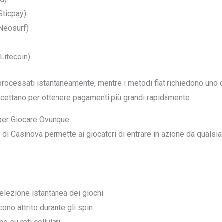
 Sticpay)
Neosurf)
 Litecoin)
 processati istantaneamente, mentre i metodi fiat richiedono un
accettano per ottenere pagamenti più grandi rapidamente.
 per Giocare Ovunque
di Casinova permette ai giocatori di entrare in azione da quals
elezione istantanea dei giochi
cono attrito durante gli spin
e su reti cellulari