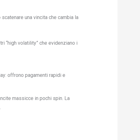
scatenare una vincita che cambia la
tri “high volatility” che evidenziano i
lay: offrono pagamenti rapidi e
vincite massicce in pochi spin. La
.