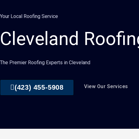
Your Local Roofing Service
Cleveland Roofi
The Premier Roofing Experts in Cleveland
(423) 455-5908
View Our Services