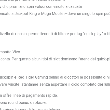
 che premiano spin veloci con vincite a cascata
ensate a Jackpot King e Mega Moolah—dove un singolo spin può 
ello di rischio, permettendoti di filtrare per tag “quick play” o fil
Impatto Vivo
onta. Per questo alcuni tipi di slot dominano l’arena del quick‑p
 Quickspin e Red Tiger Gaming danno ai giocatori la possibilità di 
are vincite istantanee senza aspettare il ciclo completo dei rulli
 offre linee di pagamento rapide.
pone round bonus esplosivi.
ornisce trigger di free-spin fulminei.