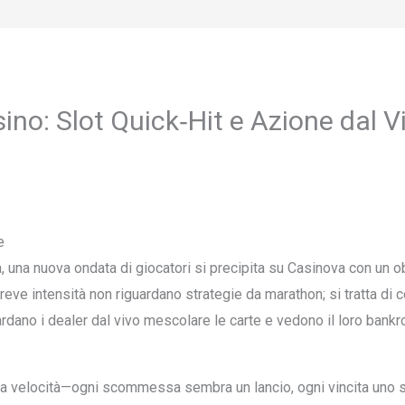
no: Slot Quick‑Hit e Azione dal Vi
e
 una nuova ondata di giocatori si precipita su Casinova con un obi
eve intensità non riguardano strategie da marathon; si tratta di 
 guardano i dealer dal vivo mescolare le carte e vedono il loro bankro
ta velocità—ogni scommessa sembra un lancio, ogni vincita uno sp