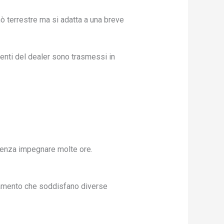
ò terrestre ma si adatta a una breve
enti del dealer sono trasmessi in
 senza impegnare molte ore.
agamento che soddisfano diverse