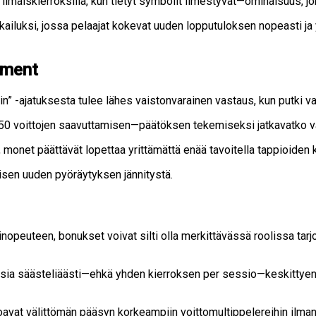
ä ilmaiskierroksilla, kun tietyt symbolit ilmestyvät—ominaisuus, j
iluksi, jossa pelaajat kokevat uuden lopputuloksen nopeasti ja y
oment
n” -ajatuksesta tulee lähes vaistonvarainen vastaus, kun putki va
0 voittojen saavuttamisen—päätöksen tekemiseksi jatkavatko va
monet päättävät lopettaa yrittämättä enää tavoitella tappioiden
aisen uuden pyöräytyksen jännitystä.
inopeuteen, bonukset voivat silti olla merkittävässä roolissa tar
roksia säästeliäästi—ehkä yhden kierroksen per sessio—keskittye
oavat välittömän pääsyn korkeampiin voittomultippelereihin ilma