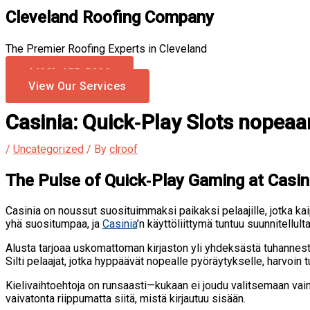
Cleveland Roofing Company
The Premier Roofing Experts in Cleveland
(423) 455-5908
View Our Services
Casinia: Quick‑Play Slots nopeaa
/
Uncategorized
/ By
clroof
The Pulse of Quick‑Play Gaming at Casin
Casinia on noussut suosituimmaksi paikaksi pelaajille, jotka ka
yhä suositumpaa, ja
Casinia
’n käyttöliittymä tuntuu suunnitellul
Alusta tarjoaa uskomattoman kirjaston yli yhdeksästä tuhannesta
Silti pelaajat, jotka hyppäävät nopealle pyöräytykselle, harvoi
Kielivaihtoehtoja on runsaasti—kukaan ei joudu valitsemaan va
vaivatonta riippumatta siitä, mistä kirjautuu sisään.