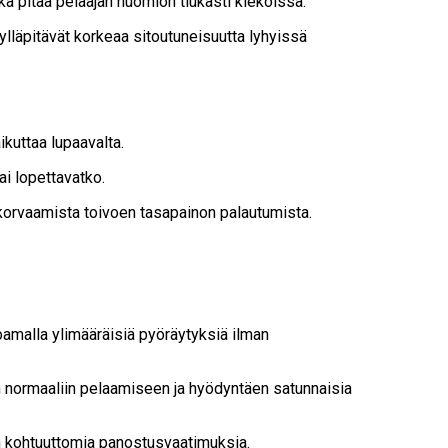
oka pitää pelaajan huomion tiukasti kiekoissa.
lläpitävät korkeaa sitoutuneisuutta lyhyissä
ikuttaa lupaavalta.
i lopettavatko.
 korvaamista toivoen tasapainon palautumista.
joamalla ylimääräisiä pyöräytyksiä ilman
n normaaliin pelaamiseen ja hyödyntäen satunnaisia
n kohtuuttomia panostusvaatimuksia.