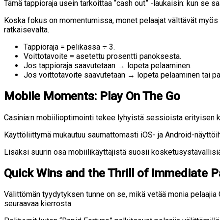
Tämä tappioraja usein tarkoittaa “cash out” -laukaisin: kun se sa
Koska fokus on momentumissa, monet pelaajat välttävät myös pro
ratkaisevalta.
Tappioraja = pelikassa ÷ 3.
Voittotavoite = asetettu prosentti panoksesta.
Jos tappioraja saavutetaan → lopeta pelaaminen.
Jos voittotavoite saavutetaan → lopeta pelaaminen tai pa
Mobile Moments: Play On The Go
Casinia:n mobiilioptimointi tekee lyhyistä sessioista erityisen 
Käyttöliittymä mukautuu saumattomasti iOS- ja Android-näyttöihin, 
Lisäksi suurin osa mobiilikäyttäjistä suosii kosketusystävällis
Quick Wins and the Thrill of Immediate 
Välittömän tyydytyksen tunne on se, mikä vetää monia pelaajia Ca
seuraavaa kierrosta.