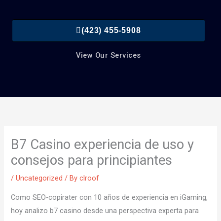
(423) 455-5908
View Our Services
B7 Casino experiencia de uso y
consejos para principiantes
/
Uncategorized
/ By
clroof
Como SEO-copirater con 10 años de experiencia en iGaming,
hoy analizo b7 casino desde una perspectiva experta para