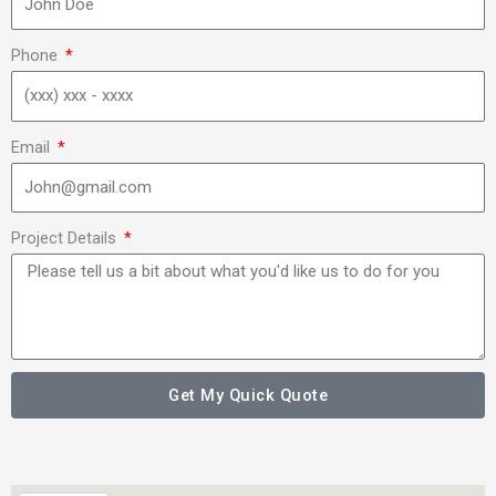
Phone
Email
Project Details
Get My Quick Quote