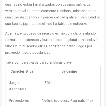
quienes no están familiarizados con casinos online. La
versión móvil es completamente funcional, adaptándose a
cualquier dispositivo sin perder calidad gráfica ni velocidad, lo
que facilita jugar desde el móvil o tablet sin esfuerzo.
Además, el proceso de registro es rápido y claro, evitando
formularios extensos y burocráticos. La plataforma incluye
filtros y un buscador eficaz, facilitando hallar juegos por
proveedor, tipo o popularidad.
Tabla comparativa de características clave
Característica
b7 casino
Juegos
1.500+
disponibles
Proveedores
NetEnt, Evolution, Pragmatic Play