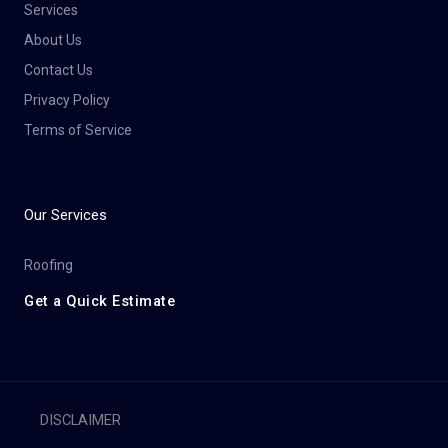
Services
About Us
Contact Us
Privacy Policy
Terms of Service
Our Services
Roofing
Get a Quick Estimate
DISCLAIMER